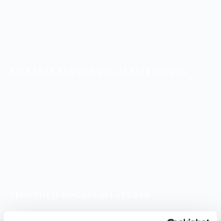
KISBABÁS ANYUKA FOGÁSZATI SZŰRÉS
SPORTOLÓ FOGÁSZATI SZŰRÉS