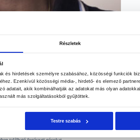
Részletek
ti szűrés
ál
mak és hirdetések személyre szabásához, közösségi funkciók biz
ezése?
hez. Ezenkívül közösségi média-, hirdető- és elemező partner
dául a kinövés közben elakadt bölcsességfog, az elhalt fog,
zó adatait, akik kombinálhatják az adatokat más olyan adatokka
szta vagy a masszív fogkő.
sznált más szolgáltatásokból gyűjtöttek.
kteriális fertőzés, ahol a szervezet védekező rendszere, az
ta nehézség nélkül tudnak szaporodni, és az általuk termelt
Testre szabás
egségeket okozhatnak, mint például hajhullás, vesemedence-
 is hatással lehetnek. A szűrés során CT-felvételt készítünk,
gben található fogászati gócokat.