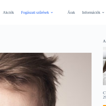
Akciók
Fogászati szűrések
Árak
Információk
A
CT
29