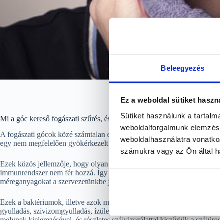
Beleegyezés
góc kereső fogásza
Ez a weboldal sütiket haszn
Sütiket használunk a tartal
Mi a góc kereső fogászati szűrés, és miért fontos ezen gócok feltérkép
weboldalforgalmunk elemzésé
A fogászati gócok közé számtalan elváltozás tartozik: ide sorolható pél
weboldalhasználatra vonatko
egy nem megfelelően gyökérkezelt fog körül kialakult gyulladás, a ci
számukra vagy az Ön által ha
Ezek közös jellemzője, hogy olyan területen, helyeken tud létrejönni ba
immunrendszer nem fér hozzá. Így az ott „lakó” baktériumok minden faj
méreganyagokat a szervezetünkbe juttatni. Ezt hívjuk gócbetegségnek.
Ezek a baktériumok, illetve azok melléktermékei olyan szisztémás bet
gyulladás, szívizomgyulladás, ízületi gyulladás, de a bőrünk egészségére
melynek kielemzésével, és részletes szájvizsgálattal kiszűrjük a szájüre