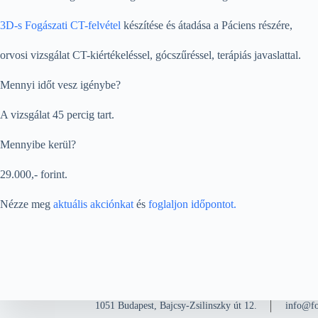
3D-s Fogászati CT-felvétel
készítése és átadása a Páciens részére,
orvosi vizsgálat CT-kiértékeléssel, gócszűréssel, terápiás javaslattal.
Mennyi időt vesz igénybe?
A vizsgálat 45 percig tart.
Mennyibe kerül?
29.000,- forint.
Nézze meg
aktuális akciónkat
és
foglaljon időpontot
.
1051 Budapest, Bajcsy-Zsilinszky út 12.
info@fo