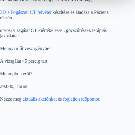
3D-s Fogászati CT-felvétel
készítése és átadása a Páciens
részére,
orvosi vizsgálat CT-kiértékeléssel, gócszűréssel, terápiás
javaslattal.
Mennyi időt vesz igénybe?
A vizsgálat 45 percig tart.
Mennyibe kerül?
29.000,- forint.
Nézze meg
aktuális akciónkat
és
foglaljon időpontot
.