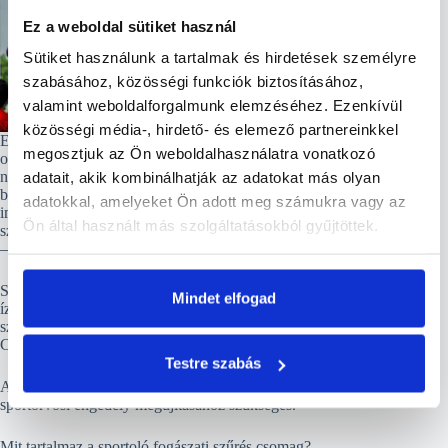
Ez a weboldal sütiket használ
Sütiket használunk a tartalmak és hirdetések személyre
szabásához, közösségi funkciók biztosításához,
valamint weboldalforgalmunk elemzéséhez. Ezenkívül
közösségi média-, hirdető- és elemező partnereinkkel
Ezeket összefoglalóan gócbetegségeknek hívjuk: lehetnek fül-
megosztjuk az Ön weboldalhasználatra vonatkozó
orr-gégészeti, nőgyógyászati, bőrgyógyászati, és végül, de
nem utolsósorban fogászati elváltozások. A szervezetben apró
adatait, akik kombinálhatják az adatokat más olyan
baktérium-források jelennek meg, melyek ellen a kialakult
adatokkal, amelyeket Ön adott meg számukra vagy az
immunválasz megtámadhat ízületet, vesemedencét,
Ön által használt más szolgáltatásokból gyűjtöttek.
szívizomzatot, továbbá elváltozásokat okozhat a bőrön, ennek
– főleg nők esetében – jellemző tünete a hajhullás.
Sportolók esetében a nehezen gyógyuló izomhúzódások,
Mindet elfogad
ízületi gyulladások okai is sok esetben ezekben keresendők. A
szűrés alkalmával részletes szájvizsgálat történik kiegészítő
CT-vizsgálat elemzésével, valamint góc-szűréssel.
Testre szabás
A vizsgálat után igazolást is adunk, ami a rendszeres
sportorvosi engedély megújításához szükséges.
Mit tartalmaz a sportoló fogászati szűrés csomag?